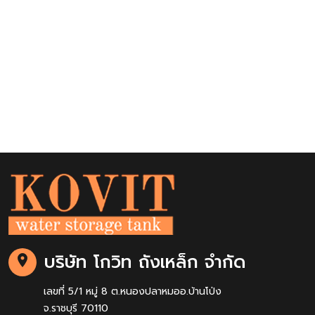
บริษัท โกวิท ถังเหล็ก จำกัด
เลขที่ 5/1 หมู่ 8 ต.หนองปลาหมออ.บ้านโป่ง
จ.ราชบุรี 70110