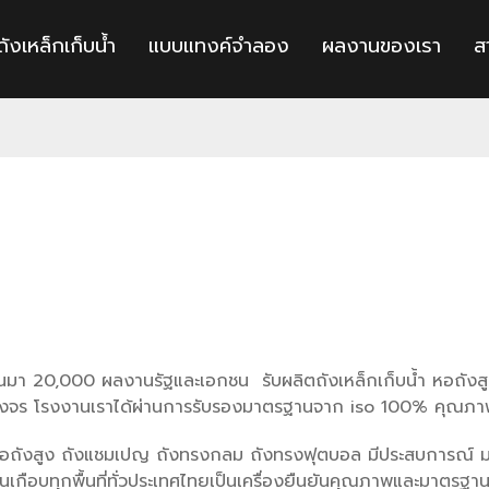
ถังเหล็กเก็บน้ำ
แบบแทงค์จำลอง
ผลงานของเรา
สา
านมา 20,000 ผลงานรัฐและเอกชน รับผลิตถังเหล็กเก็บน้ำ หอถัง
ครบวงจร โรงงานเราได้ผ่านการรับรองมาตรฐานจาก iso 100% คุณภ
ำ หอถังสูง ถังแชมเปญ ถังทรงกลม ถังทรงฟุตบอล มีประสบการณ์ มา
เกือบทุกพื้นที่ทั่วประเทศไทยเป็นเครื่องยืนยันคุณภาพและมาตรฐ