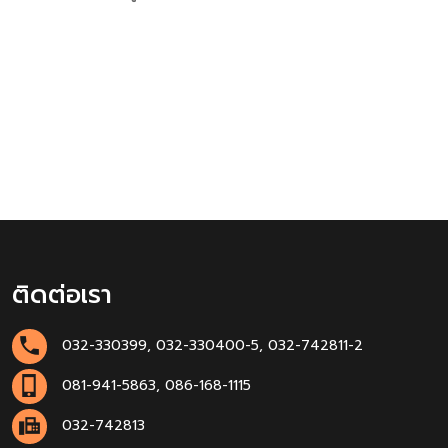
ติดต่อเรา
032-330399, 032-330400-5, 032-742811-2
081-941-5863, 086-168-1115
032-742813