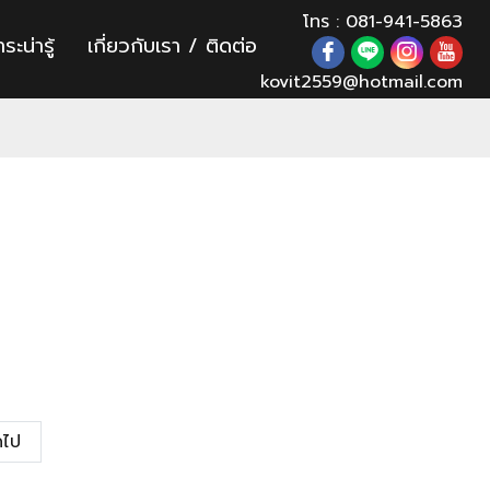
โทร : 081-941-5863
ระน่ารู้
เกี่ยวกับเรา / ติดต่อ
kovit2559@hotmail.com
ดไป