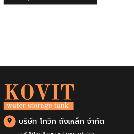
บริษัท โกวิท ถังเหล็ก จำกัด
เลขที่ 5/1 หมู่ 8 ต.หนองปลาหมออ.บ้านโป่ง