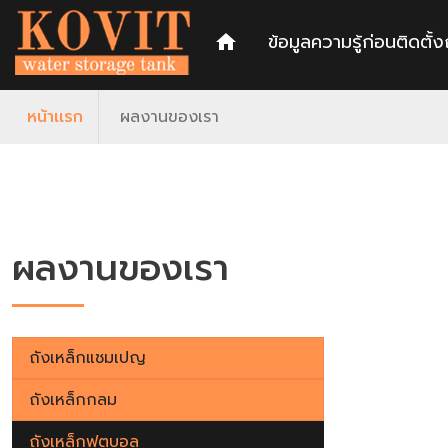
ข้อมูลความรู้ก่อนติดตั้ง
home
หน้าเเรก
ผลงานของเรา
ผลงานของเรา
ถังเหล็กแชมเปญ
ถังเหล็กกลม
ถังเหล็กฟุตบอล