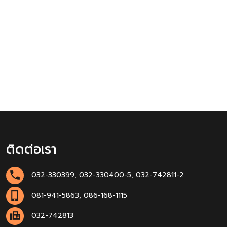
ติดต่อเรา
032-330399, 032-330400-5, 032-742811-2
081-941-5863, 086-168-1115
032-742813