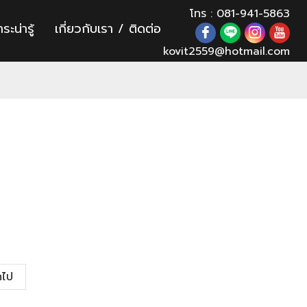
โทร : 081-941-5863
ระน่ารู้
เกี่ยวกับเรา / ติดต่อ
kovit2559@hotmail.com
ดไป