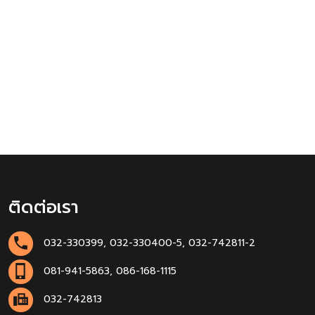
ติดต่อเรา
032-330399, 032-330400-5, 032-742811-2
081-941-5863, 086-168-1115
032-742813