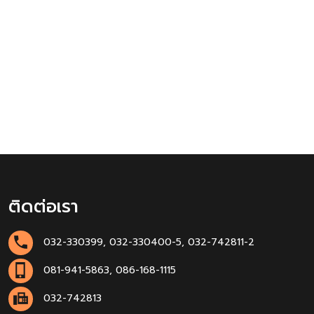
ติดต่อเรา
032-330399, 032-330400-5, 032-742811-2
081-941-5863, 086-168-1115
032-742813