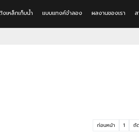
ถังเหล็กเก็บน้ำ
แบบแทงค์จำลอง
ผลงานของเรา
สา
ก่อนหน้า
1
ถั