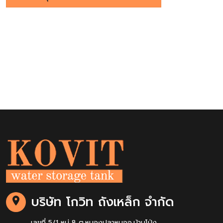
บริษัท โกวิท ถังเหล็ก จำกัด
เลขที่ 5/1 หมู่ 8 ต.หนองปลาหมออ.บ้านโป่ง