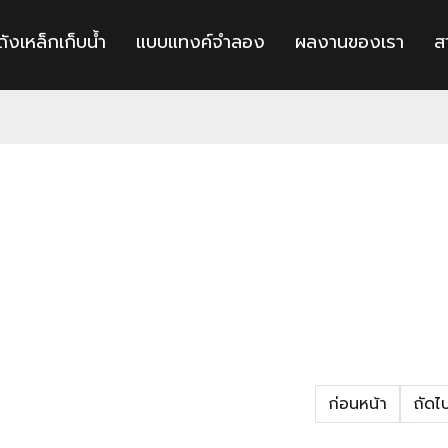
ถังเหล็กเก็บน้ำ
แบบแทงค์จำลอง
ผลงานของเรา
สา
ก่อนหน้า
ถัดไ