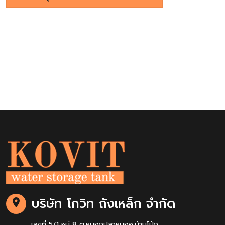
บริษัท โกวิท ถังเหล็ก จำกัด
เลขที่ 5/1 หมู่ 8 ต.หนองปลาหมออ.บ้านโป่ง