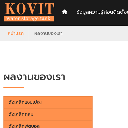
ข้อมูลความรู้ก่อนติดตั้ง
home
หน้าเเรก
ผลงานของเรา
ผลงานของเรา
ถังเหล็กแชมเปญ
ถังเหล็กกลม
ถังเหล็กฟุตบอล