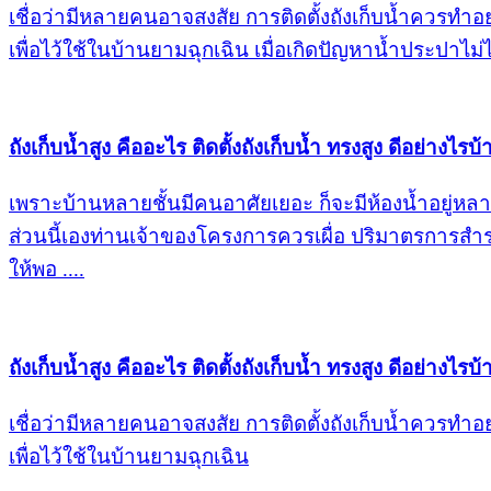
ถังเก็บน้ำสูง คืออะไร ติดตั้งถังเก็บน้ำ ทรงสูง ดีอย่างไรบ้
เชื่อว่ามีหลายคนอาจสงสัย การติดตั้งถังเก็บน้ำควรทำอ
เพื่อไว้ใช้ในบ้านยามฉุกเฉิน เมื่อเกิดปัญหาน้ำประปาไม่
ถังเก็บน้ำสูง คืออะไร ติดตั้งถังเก็บน้ำ ทรงสูง ดีอย่างไรบ้
เพราะบ้านหลายชั้นมีคนอาศัยเยอะ ก็จะมีห้องน้ำอยู่หลา
ส่วนนี้เองท่านเจ้าของโครงการควรเผื่อ ปริมาตรการสำร
ให้พอ ....
ถังเก็บน้ำสูง คืออะไร ติดตั้งถังเก็บน้ำ ทรงสูง ดีอย่างไรบ้