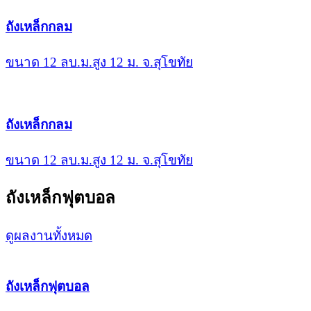
ถังเหล็กกลม
ขนาด 12 ลบ.ม.สูง 12 ม. จ.สุโขทัย
ถังเหล็กกลม
ขนาด 12 ลบ.ม.สูง 12 ม. จ.สุโขทัย
ถังเหล็กฟุตบอล
ดูผลงานทั้งหมด
ถังเหล็กฟุตบอล