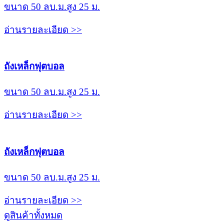
ถังเหล็กเแชมเปญ
ขนาด 50 ลบ.ม.สูง 25 ม.
อ่านรายละเอียด >>
ถังเหล็กฟุตบอล
ขนาด 50 ลบ.ม.สูง 25 ม.
อ่านรายละเอียด >>
ถังเหล็กฟุตบอล
ขนาด 50 ลบ.ม.สูง 25 ม.