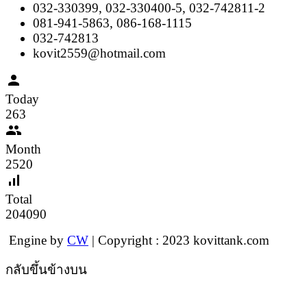
ติดต่อเรา
032-330399, 032-330400-5, 032-742811-2
081-941-5863, 086-168-1115
032-742813
kovit2559@hotmail.com
person
Today
263
people
Month
2520
signal_cellular_alt
Total
204090
Engine by
CW
| Copyright : 2023 kovittank.com