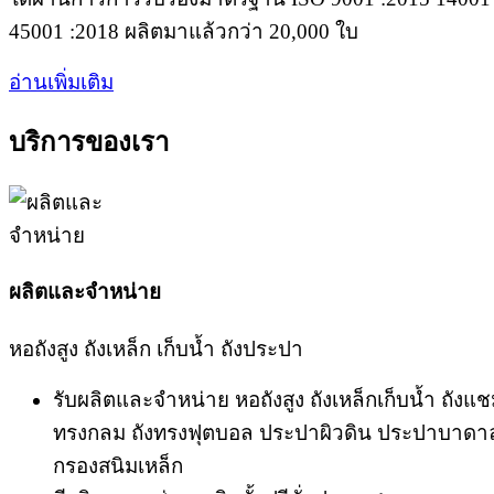
45001 :2018 ผลิตมาแล้วกว่า 20,000 ใบ
อ่านเพิ่มเติม
บริการของเรา
ผลิตและจำหน่าย
หอถังสูง ถังเหล็ก เก็บน้ำ ถังประปา
รับผลิตและจำหน่าย หอถังสูง ถังเหล็กเก็บน้ำ ถังแ
ทรงกลม ถังทรงฟุตบอล ประปาผิวดิน ประปาบาดาล
กรองสนิมเหล็ก