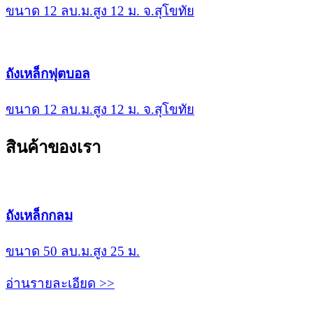
ขนาด 12 ลบ.ม.สูง 12 ม. จ.สุโขทัย
ถังเหล็กฟุตบอล
ขนาด 12 ลบ.ม.สูง 12 ม. จ.สุโขทัย
สินค้าของเรา
ถังเหล็กกลม
ขนาด 50 ลบ.ม.สูง 25 ม.
อ่านรายละเอียด >>