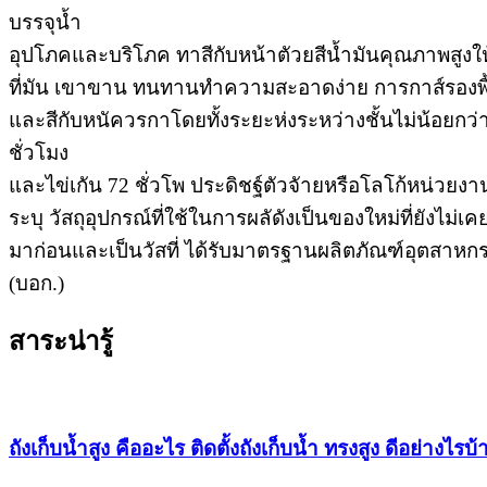
โดยขัดรอยต่อเชื่อมให้ปราศจากสขับและไขมันหรือน้ำม
กาสรองพื้นภายใน ด้วยส์ระบบอีพ็อกซี่สำหรับเคลือบก่อเ
ส่งน้ำบริโภค ซึ่งเป็นสีที่ทนทานต่อน้ำและสารเคมี เหมาะ
บรรจุน้ำ
อุปโภคและบริโภค ทาสีกับหน้าตัวยสีน้ำมันคุณภาพสูงให้
ที่มัน เขาขาน ทนทานทำความสะอาดง่าย การกาส์รองพื
และสีกับหนัควรกาโดยทั้งระยะห่งระหว่างชั้นไม่น้อยกว่
ชั่วโมง
และไข่เกัน 72 ชั่วโพ ประดิชฐ์ตัวจัายหรือโลโก้หน่วยงานท
ระบุ วัสถุอุปกรณ์ที่ใช้ในการผลัดังเป็นของใหม่ที่ยังไม่เ
มาก่อนและเป็นวัสที่ ได้รับมาตรฐานผลิตภัณฑ์อุตสาหก
(บอก.)
สาระน่ารู้