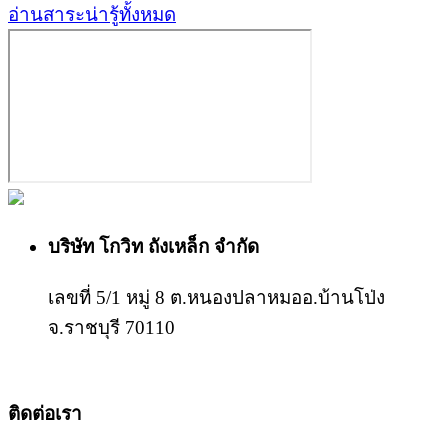
เชื่อว่ามีหลายคนอาจสงสัย การติดตั้งถังเก็บน้ำควรทำอ
เพื่อไว้ใช้ในบ้านยามฉุกเฉิน
อ่านสาระน่ารู้ทั้งหมด
บริษัท โกวิท ถังเหล็ก จำกัด
เลขที่ 5/1 หมู่ 8 ต.หนองปลาหมออ.บ้านโป่ง
จ.ราชบุรี 70110